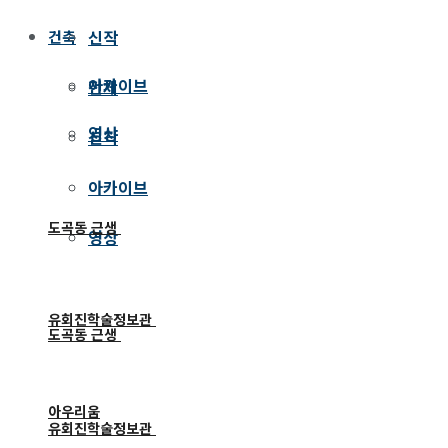
신작
건축
아카이브
전체
영상
신작
아카이브
도곡동 근생
영상
유회진학술정보관
도곡동 근생
아우리움
유회진학술정보관