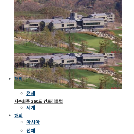
명륜 소굴
스테이하시
지수화풍 360도 컨트리클럽
해외
전체
지수화풍 360도 컨트리클럽
세계
해외
아시아
전체