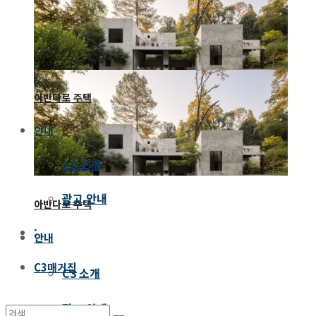
프랭크 게리의 구겐하임 아부다비, 2026년 12월 개관
아반다로 주택
안내
C3 소개
광고 안내
아반다로 주택
:
안내
C3매거진
C3 소개
광고 안내