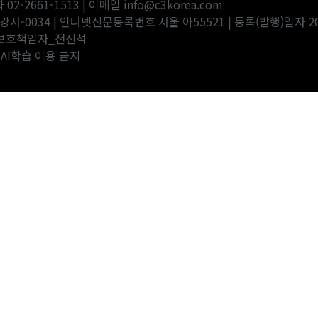
-2661-1513 | 이메일 info@c3korea.com
강서-0034 | 인터넷신문등록번호 서울 아55521 | 등록(발행)일자 20
년보호책임자_전진석
 및 AI학습 이용 금지