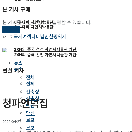
본 기사 구매
본 기사를 기간 제한 없이 열람할 수 있습니다.
아부다비 자연사박물관
아부다비 자연사박물관
구매하기
태그:
국제여객터미널
인천광역시
3XN의 중국 선전 자연사박물관 개관
3XN의 중국 선전 자연사박물관 개관
뉴스
뉴스
연관 기사
전체
전체
건축상
건축상
청파언덕집
단신
단신
르포
2026-04-27
르포