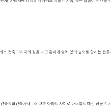
은재 자료제공 김이홍 아키텍츠 서울역 서측, 낮은 집들이 어깨를 맞대
스 건축 이리저리 길을 내고 환하게 열려 있어 숲으로 향하는 관문처럼
건축종합건축사사무소 고층 아파트 사이로 아스팔트 대신 땅을 적시며 