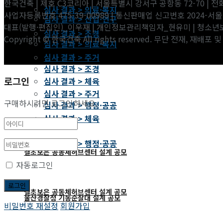
한국건축 | 제호 C3코리아 | 서울특별시 강서구 공항동 72-70 | 전화 02
심사 결과 > 의료·복지
사업자등록번호 475-39-00989 | 통신판매업 신고번호 2024-서울
심사 결과 > 산업·연구
대표(발행·편집인)_이우재 | 개인정보관리책임자_현유미 | 청소
심사 결과 > 조경
Copyright © 한국건축 All rights reserved. 무단 전재, 재배포
심사 결과 > 의료·복지
심사 결과 > 주거
심사 결과 > 조경
로그인
심사 결과 > 체육
심사 결과 > 주거
구매하시려면 로그인하세요.
심사 결과 > 행정·공공
심사 결과 > 체육
심사 결과 > 행정·공공
결초보은 공동체허브센터 설계 공모
자동로그인
결초보은 공동체허브센터 설계 공모
울산경찰청 기동순찰대 설계 공모
비밀번호 재설정
회원가입