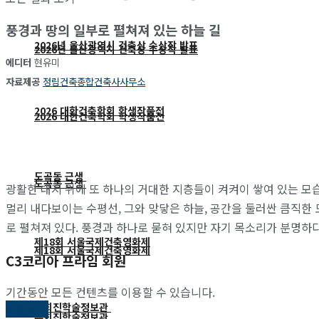
풍경과 땅의 일부로 펼쳐져 있는 하늘 길
2026년 울산광역시 건축상 수상작 발표
2026년 울산광역시 건축상 수상작 발표
에디터
현유미
자료제공
정림건축종합건축사사무소
2026 대한건축학회 학생작품전
2026 대한건축학회 학생작품전
도곡동 근생
도곡동 근생
광활한 대지 위에 또 하나의 거대한 지층들이 켜켜이 쌓여 있는 모습
멀리 내다보이는 수평선, 그와 맞닿은 하늘, 공간을 둘러싼 큼직한 
로 펼쳐져 있다. 풍경과 하나로 묻혀 있지만 자기 목소리가 분명하
제18회 서울국제건축영화제
제18회 서울국제건축영화제
C3코리아 프라임 회원
기간동안 모든 컨텐츠를 이용할 수 있습니다.
유회진학술정보관
가입하기
유회진학술정보관