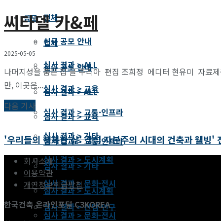
씨타델 카&페
전체
공모
신규 공모 안내
전체
2025-05-05
심사 결과 > ALL
신규 공모 안내
나머지성을 품은 집 글 주리아 편집 조희정 에디터 현유미 자료제공 
만, 이곳은...
심사 결과 > 교육
심사 결과 > ALL
다음 기사
심사 결과 > 교통·인프라
심사 결과 > 교육
심사 결과 > 기타
'우리들의 행복한 삶: 감성 자본주의 시대의 건축과 웰빙' 
심사 결과 > 교통·인프라
심사 결과 > 도시계획
회사소개
심사 결과 > 기타
이용약관
심사 결과 > 문화·전시
개인정보취급방침
심사 결과 > 도시계획
한국건축 온라인포털 C3KOREA
심사 결과 > 산업·연구
심사 결과 > 문화·전시