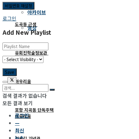
아카이브
로그인
도곡동 근생
영상
Add New Playlist
유회진학술정보관
도곡동 근생
아우리움
유회진학술정보관
검색 결과가 없습니다
모든 결과 보기
포항 지곡동 단독주택
로그인
아우리움
—
최신
뉴스
김옥길 기념관