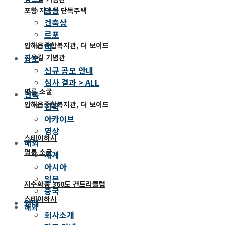
단신
포항 지곡동 단독주택
건축상
르포
책
압해읍종합복지관, 더 보이드
공모
김옥길 기념관
신규 공모 안내
심사 결과 > ALL
명륜 소굴
건축
압해읍종합복지관, 더 보이드
신작
아카이브
영상
스테이하시
해외
명륜 소굴
세계
아시아
일본
지수화풍 360도 컨트리클럽
중국
스테이하시
안내
해외
회사소개