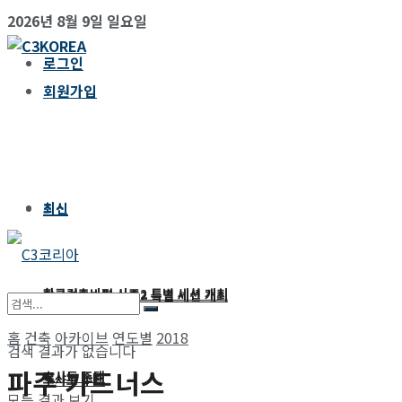
2026년 8월 9일 일요일
로그인
회원가입
최신
최신
한국건축비평 시즌2 특별 세션 개최
한국건축비평 시즌2 특별 세션 개최
홈
건축
아카이브
연도별
2018
검색 결과가 없습니다
파주 가드너스
후사토 주택
후사토 주택
모든 결과 보기