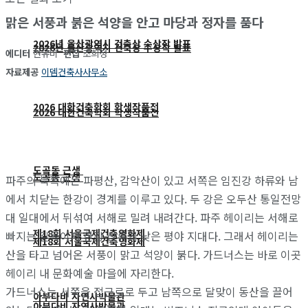
맑은 서풍과 붉은 석양을 안고 마당과 정자를 품다
2026년 울산광역시 건축상 수상작 발표
2026년 울산광역시 건축상 수상작 발표
에디터
현유미
편집
조희정
자료제공
이뎀건축사사무소
2026 대한건축학회 학생작품전
2026 대한건축학회 학생작품전
도곡동 근생
도곡동 근생
파주의 북쪽에는 파평산, 감악산이 있고 서쪽은 임진강 하류와 남
에서 치닫는 한강이 경계를 이루고 있다. 두 강은 오두산 통일전망
대 일대에서 뒤섞여 서해로 밀려 내려간다. 파주 헤이리는 서해로
제18회 서울국제건축영화제
빠지는 길목이자 한강 상류의 낮은 평야 지대다. 그래서 헤이리는
제18회 서울국제건축영화제
산을 타고 넘어온 서풍이 맑고 석양이 붉다. 가드너스는 바로 이곳
헤이리 내 문화예술 마을에 자리한다.
가드너스는 서쪽을 접근로로 두고 남쪽으로 달맞이 동산을 끌어
아부다비 자연사박물관
아부다비 자연사박물관