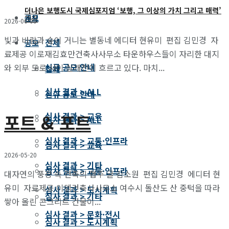
더나은 보행도시 국제심포지엄 ‘보행, 그 이상의 가치 그리고 매력’
공모
개최
2026-06-05
빛과 바람과 숲이 거니는 별동네 에디터 현유미 편집 김민경 자
전체
공모
료제공 이로재김효만건축사사무소 타운하우스들이 자리한 대지
신규 공모 안내
와 외부 도로 사이 실개천이 흐르고 있다. 마치...
전체
심사 결과 > ALL
신규 공모 안내
포트 & 포트
심사 결과 > 교육
심사 결과 > ALL
심사 결과 > 교통·인프라
심사 결과 > 교육
2026-05-20
심사 결과 > 기타
심사 결과 > 교통·인프라
대자연의 풍광 속 건축의 협주 글 김소원 편집 김민경 에디터 현
유미 자료제공 이뎀건축사사무소 여수시 돌산도 산 중턱을 따라
심사 결과 > 도시계획
심사 결과 > 기타
쌓아 올린 콘크리트 건물이...
심사 결과 > 문화·전시
심사 결과 > 도시계획