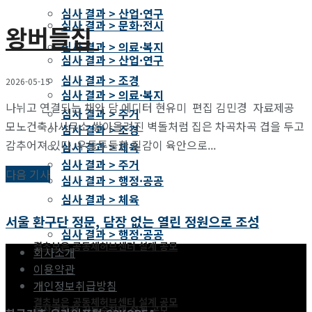
심사 결과 > 산업·연구
심사 결과 > 문화·전시
왕버들집
심사 결과 > 의료·복지
심사 결과 > 산업·연구
심사 결과 > 조경
2026-05-15
심사 결과 > 의료·복지
나뉘고 연결되는 채와 담 에디터 현유미 편집 김민경 자료제공
심사 결과 > 주거
모노건축사사무소 쌓아올려진 벽돌처럼 집은 차곡차곡 겹을 두고
심사 결과 > 조경
감추어져 있다. 우둘투둘한 질감이 육안으로...
심사 결과 > 체육
심사 결과 > 주거
다음 기사
심사 결과 > 행정·공공
심사 결과 > 체육
서울 환구단 정문, 담장 없는 열린 정원으로 조성
심사 결과 > 행정·공공
결초보은 공동체허브센터 설계 공모
회사소개
이용약관
개인정보취급방침
결초보은 공동체허브센터 설계 공모
울산경찰청 기동순찰대 설계 공모