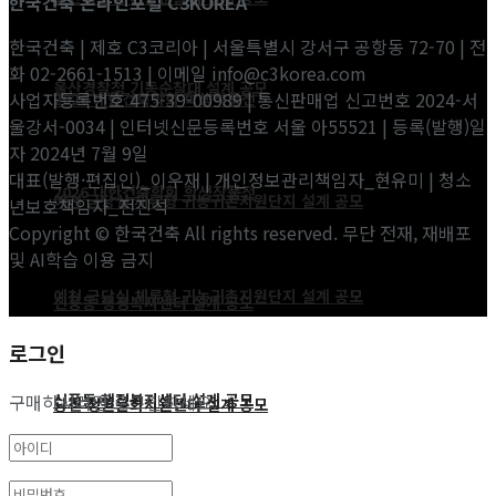
한국건축 온라인포털 C3KOREA
한국건축 | 제호 C3코리아 | 서울특별시 강서구 공항동 72-70 | 전
화 02-2661-1513 | 이메일 info@c3korea.com
울산경찰청 기동순찰대 설계 공모
사업자등록번호 475-39-00989 | 통신판매업 신고번호 2024-서
2026 대한건축학회 학생작품전
울강서-0034 | 인터넷신문등록번호 서울 아55521 | 등록(발행)일
자 2024년 7월 9일
대표(발행·편집인)_이우재 | 개인정보관리책임자_현유미 | 청소
2026 대한건축학회 학생작품전
예천 금당실 체류형 귀농귀촌지원단지 설계 공모
년보호책임자_전진석
Copyright © 한국건축 All rights reserved. 무단 전재, 재배포
및 AI학습 이용 금지
예천 금당실 체류형 귀농귀촌지원단지 설계 공모
신풍동 행정복지센터 설계 공모
로그인
구매하시려면 로그인하세요.
신풍동 행정복지센터 설계 공모
당진 정원문화지원센터 설계 공모