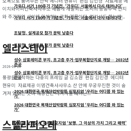
오목으로 품어주는 안락 에디터 현유미 편집 김민경 자료제공 에
가우디 서거 100주기 기념전, ‘가우디: 서울에서 다시 태어나다’
이치와이피건축사사무소 새롭게 개발되는 도시의 공동주택 단지
와 주거지역 사이에 위치하는 교회 건물이다. 멀리서도 한눈에...
가우디 서거 100주기 기념전, ‘가우디: 서울에서 다시 태어나다’
조달청, 설계공모 참가 문턱 낮춘다
엘리스테이
조달청, 설계공모 참가 문턱 낮춘다
성수 삼표레미콘 부지, 초고층 주거·업무복합단지로 개발… 2032년
준공
2026-06-10
성수 삼표레미콘 부지, 초고층 주거·업무복합단지로 개발… 2032년
풍광을 포착하는 다중의 프레임 글 김소원 편집 김민경 에디터
준공
현유미 자료제공 이뎀건축사사무소 산 안에 무궁무진한 것이 숨
2026 대한민국 목재산업박람회 심포지엄 ‘우리는 어디쯤 와 있는
겨져 있다는 뜻의 내장산은 사시사철 빼어난...
가’
2026 대한민국 목재산업박람회 심포지엄 ‘우리는 어디쯤 와 있는
가’
스텔라피오레
더나은 보행도시 국제심포지엄 ‘보행, 그 이상의 가치 그리고 매력’
개최