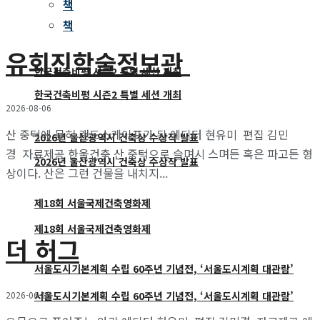
책
책
유회진학술정보관
한국건축비평 시즌2 특별 세션 개최
한국건축비평 시즌2 특별 세션 개최
2026-08-06
산 중턱에 묻혀 랜드스케이프가 된 에디터 현유미 편집 김민
2026년 울산광역시 건축상 수상작 발표
경 자료제공 한울건축 산 중턱으로 슬며시 스며든 혹은 파고든 형
2026년 울산광역시 건축상 수상작 발표
상이다. 산은 그런 건물을 내치지...
제18회 서울국제건축영화제
제18회 서울국제건축영화제
더 허그
서울도시기본계획 수립 60주년 기념전, ‘서울도시계획 대관람’
2026-06-19
서울도시기본계획 수립 60주년 기념전, ‘서울도시계획 대관람’