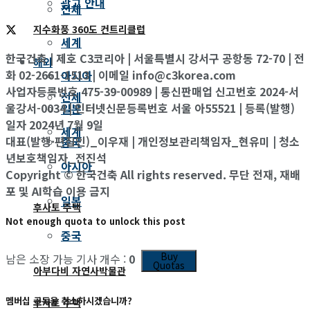
광고 안내
전체
지수화풍 360도 컨트리클럽
세계
한국건축 | 제호 C3코리아 | 서울특별시 강서구 공항동 72-70 | 전
해외
화 02-2661-1513 | 이메일 info@c3korea.com
아시아
사업자등록번호 475-39-00989 | 통신판매업 신고번호 2024-서
전체
울강서-0034 | 인터넷신문등록번호 서울 아55521 | 등록(발행)
일본
일자 2024년 7월 9일
세계
대표(발행·편집인)_이우재 | 개인정보관리책임자_현유미 | 청소
중국
년보호책임자_전진석
아시아
Copyright © 한국건축 All rights reserved. 무단 전재, 재배
포 및 AI학습 이용 금지
일본
후사토 주택
Not enough quota to unlock this post
중국
Buy
남은 소장 가능 기사 개수 :
0
Quotas
아부다비 자연사박물관
멤버십 구독을 취소하시겠습니까?
후사토 주택