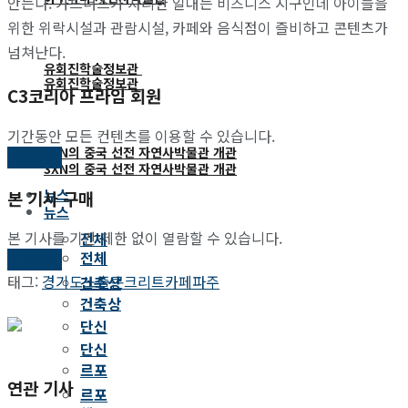
안는다. 가드너스가 자리한 일대는 비즈니스 지구인데 아이들을
위한 위락시설과 관람시설, 카페와 음식점이 즐비하고 콘텐츠가
넘쳐난다.
유회진학술정보관
유회진학술정보관
C3코리아 프라임 회원
기간동안 모든 컨텐츠를 이용할 수 있습니다.
3XN의 중국 선전 자연사박물관 개관
가입하기
3XN의 중국 선전 자연사박물관 개관
뉴스
본 기사 구매
뉴스
본 기사를 기간 제한 없이 열람할 수 있습니다.
전체
전체
구매하기
태그:
경기도
노출콘크리트
카페
파주
건축상
건축상
단신
단신
르포
연관 기사
르포