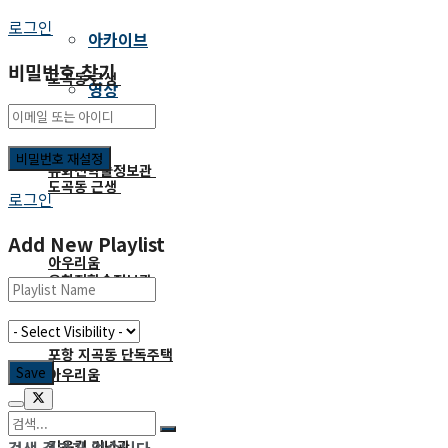
로그인
아카이브
비밀번호 찾기
도곡동 근생
영상
유회진학술정보관
도곡동 근생
로그인
Add New Playlist
아우리움
유회진학술정보관
포항 지곡동 단독주택
아우리움
검색 결과가 없습니다
김옥길 기념관