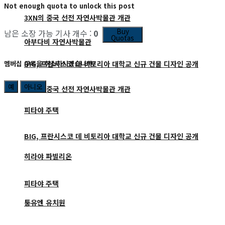
Not enough quota to unlock this post
3XN의 중국 선전 자연사박물관 개관
Buy
남은 소장 가능 기사 개수 :
0
Quotas
아부다비 자연사박물관
BIG, 프란시스코 데 비토리아 대학교 신규 건물 디자인 공개
멤버십 구독을 취소하시겠습니까?
예
아니오
3XN의 중국 선전 자연사박물관 개관
피타야 주택
BIG, 프란시스코 데 비토리아 대학교 신규 건물 디자인 공개
히라야 파빌리온
피타야 주택
퉁유엔 유치원