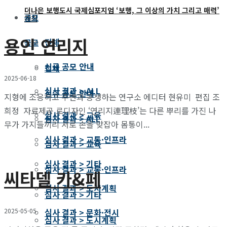
더나은 보행도시 국제심포지엄 ‘보행, 그 이상의 가치 그리고 매력’
공모
개최
용인 연리지
전체
공모
신규 공모 안내
전체
2025-06-18
심사 결과 > ALL
신규 공모 안내
지형에 조응하고 주변과 공생하는 연구소 에디터 현유미 편집 조
희정 자료제공 로디자인 ‘연리지連理枝’는 다른 뿌리를 가진 나
심사 결과 > 교육
심사 결과 > ALL
무가 가지들끼리 서로 손을 맞잡아 몸통이...
심사 결과 > 교통·인프라
심사 결과 > 교육
심사 결과 > 기타
심사 결과 > 교통·인프라
씨타델 카&페
심사 결과 > 도시계획
심사 결과 > 기타
2025-05-05
심사 결과 > 문화·전시
심사 결과 > 도시계획