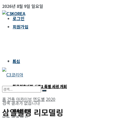
2026년 8월 9일 일요일
로그인
회원가입
최신
최신
한국건축비평 시즌2 특별 세션 개최
한국건축비평 시즌2 특별 세션 개최
홈
건축
아카이브
연도별
2020
검색 결과가 없습니다
삼일빌딩 리모델링
후사토 주택
후사토 주택
모든 결과 보기