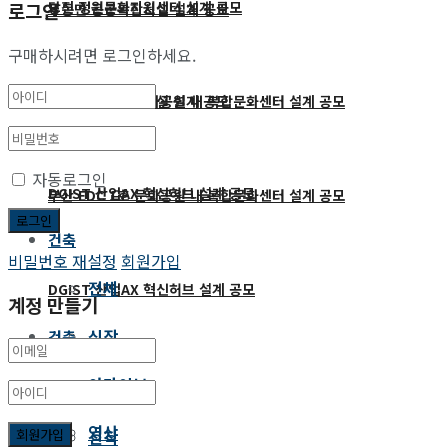
로그인
당진 정원문화지원센터 설계 공모
두동면 공공복합시설 설계 공모
구매하시려면 로그인하세요.
두동면 공공복합시설 설계 공모
부산 EDC 1호 문화공원 내 복합문화센터 설계 공모
자동로그인
DGIST 산업AX 혁신허브 설계 공모
부산 EDC 1호 문화공원 내 복합문화센터 설계 공모
건축
비밀번호 재설정
회원가입
전체
DGIST 산업AX 혁신허브 설계 공모
계정 만들기
신작
건축
아카이브
전체
영상
신작