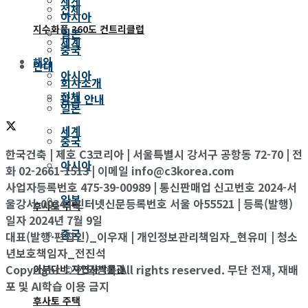
전체
아시아
지수화풍 360도 컨트리클럽
일본
세계
중국
해외
안내
아시아
회사소개
전체
광고 안내
일본
세계
중국
한국건축 | 제호 C3코리아 | 서울특별시 강서구 공항동 72-70 | 전
아시아
화 02-2661-1513 | 이메일 info@c3korea.com
사업자등록번호 475-39-00989 | 통신판매업 신고번호 2024-서
일본
울강서-0034 | 인터넷신문등록번호 서울 아55521 | 등록(발행)
후사토 주택
일자 2024년 7월 9일
중국
대표(발행·편집인)_이우재 | 개인정보관리책임자_현유미 | 청소
년보호책임자_전진석
Copyright © 한국건축 All rights reserved. 무단 전재, 재배
아부다비 자연사박물관
포 및 AI학습 이용 금지
후사토 주택