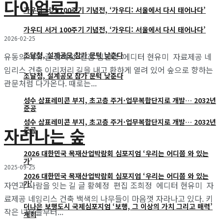
다이얼로그
가우디 서거 100주기 기념전, ‘가우디: 서울에서 다시 태어나다’
가우디 서거 100주기 기념전, ‘가우디: 서울에서 다시 태어나다’
2026-02-25
조달청, 설계공모 참가 문턱 낮춘다
유동의 바위 글 황혜정 편집 김민경 에디터 현유미 자료제공 네
임리스 건축 이리저리 길을 내고 환하게 열려 있어 숲으로 향하는
조달청, 설계공모 참가 문턱 낮춘다
관문처럼 다가온다. 때로는...
성수 삼표레미콘 부지, 초고층 주거·업무복합단지로 개발… 2032년
준공
성수 삼표레미콘 부지, 초고층 주거·업무복합단지로 개발… 2032년
자라나는 숲
준공
2026 대한민국 목재산업박람회 심포지엄 ‘우리는 어디쯤 와 있는
가’
2025-09-25
2026 대한민국 목재산업박람회 심포지엄 ‘우리는 어디쯤 와 있는
가’
자연과 사람을 잇는 길 글 황혜정 편집 조희정 에디터 현유미 자
료제공 네임리스 건축 백색의 나무들이 마음껏 자라나고 있다. 키
더나은 보행도시 국제심포지엄 ‘보행, 그 이상의 가치 그리고 매력’
작은 나무들부터...
개최