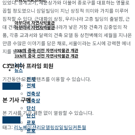
있었다. 청계고가, 세운상가와 더불어 종로구를 대표하는 명물로
꼽힐 정도였으니 삼일빌딩이 지닌 상징적 의미와 가치를 미루어
짐작할 수 있다. 근대화의 상징, 우리나라 고층 빌딩의 출발점, 근
아부다비 자연사박물관
대 건축 설계의 자산, 우리나라가 낳은 거장 건축가 김중업의 작
아부다비 자연사박물관
품, 각종 교과서와 달력의 건축 모델 등 상전벽해의 세월을 지나온
만큼 수많은 이야기를 담은 채로, 서울이라는 도시에 강력한 에너
3XN의 중국 선전 자연사박물관 개관
지를 발하고 있었다.
3XN의 중국 선전 자연사박물관 개관
뉴스
C3코리아 프라임 회원
뉴스
기간동안 모든 컨텐츠를 이용할 수 있습니다.
전체
전체
가입하기
건축상
본 기사 구매
건축상
단신
본 기사를 기간 제한 없이 열람할 수 있습니다.
단신
구매하기
르포
태그:
리노베이션
리모델링
삼일빌딩
커튼월
르포