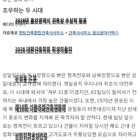
조우하는 두 시대
2026년 울산광역시 건축상 수상작 발표
2026년 울산광역시 건축상 수상작 발표
에디터
현유미
자료제공
정림건축종합건축사사무소
+
건축사사무소 원오원아키텍스
2026 대한건축학회 학생작품전
2026 대한건축학회 학생작품전
삼일빌딩은 동서방향으로 뻗은 청계천로와 남북방향으로 뻗은 삼
도곡동 근생
도곡동 근생
일대로의 교차점에 자리한다. 명실공히 우리나라 최초의 마천루
로, 이 시대에 와서야 ‘겨우 31층’이겠지만, 63빌딩이 들어서기 전
까지는 국내에서 가장 높은 건물이었다. 또한, 1970년 완공된 이
제18회 서울국제건축영화제
래 쭉 이 땅을 지켜왔으니, 가히 관철동의 터줏대감이자 지난 반세
제18회 서울국제건축영화제
기 종로의 변화를 지켜봐 온 목격자라 할 만하다. 현재 빌딩 앞으
로는 청계천이 흐르고 있으나 건물이 지어질 당시만 해도 근대 산
업화의 상징과도 같은 고가도로가 위풍당당한 모습으로 자리하고
유회진학술정보관
유회진학술정보관