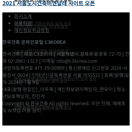
2021 서울도시건축비엔날레 사이트 오픈
회사소개
이용약관
울산경찰청 기동순찰대 설계 공모
2026 대한건축학회 학생작품전
개인정보취급방침
한국건축 온라인포털 C3KOREA
2026 대한건축학회 학생작품전
한국건축 | 제호 C3코리아 | 서울특별시 강서구 공항동 72-70 | 전
예천 금당실 체류형 귀농귀촌지원단지 설계 공모
화 02-2661-1513 | 이메일 info@c3korea.com
사업자등록번호 475-39-00989 | 통신판매업 신고번호 2024-서
울강서-0034 | 인터넷신문등록번호 서울 아55521 | 등록(발행)일
예천 금당실 체류형 귀농귀촌지원단지 설계 공모
신풍동 행정복지센터 설계 공모
자 2024년 7월 9일
대표(발행·편집인)_이우재 | 개인정보관리책임자_현유미 | 청소
년보호책임자_전진석
Copyright © 한국건축 All rights reserved. 무단 전재, 재배포
신풍동 행정복지센터 설계 공모
당진 정원문화지원센터 설계 공모
및 AI학습 이용 금지