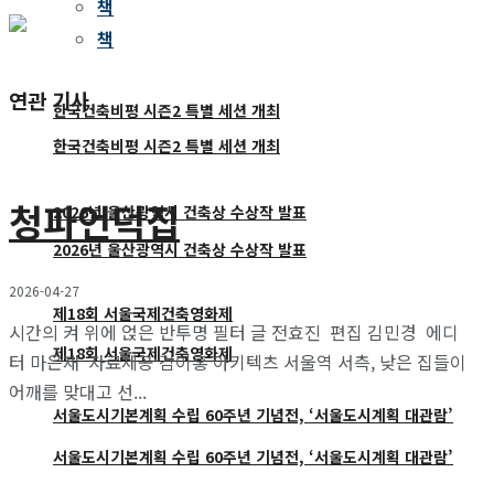
책
책
연관 기사
한국건축비평 시즌2 특별 세션 개최
한국건축비평 시즌2 특별 세션 개최
청파언덕집
2026년 울산광역시 건축상 수상작 발표
2026년 울산광역시 건축상 수상작 발표
2026-04-27
제18회 서울국제건축영화제
시간의 켜 위에 얹은 반투명 필터 글 전효진 편집 김민경 에디
제18회 서울국제건축영화제
터 마은재 자료제공 김이홍 아키텍츠 서울역 서측, 낮은 집들이
어깨를 맞대고 선...
서울도시기본계획 수립 60주년 기념전, ‘서울도시계획 대관람’
서울도시기본계획 수립 60주년 기념전, ‘서울도시계획 대관람’