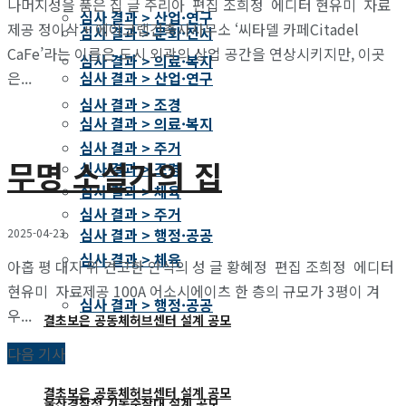
나머지성을 품은 집 글 주리아 편집 조희정 에디터 현유미 자료
심사 결과 > 산업·연구
제공 정이삭 + 에이코랩건축사사무소 ‘씨타델 카페Citadel
심사 결과 > 문화·전시
CaFe’라는 이름은 도시 외곽의 상업 공간을 연상시키지만, 이곳
심사 결과 > 의료·복지
은...
심사 결과 > 산업·연구
심사 결과 > 조경
심사 결과 > 의료·복지
심사 결과 > 주거
무명 소설가의 집
심사 결과 > 조경
심사 결과 > 체육
심사 결과 > 주거
심사 결과 > 행정·공공
2025-04-23
심사 결과 > 체육
아홉 평 대지 위 견고한 안식의 성 글 황혜정 편집 조희정 에디터
현유미 자료제공 100A 어소시에이츠 한 층의 규모가 3평이 겨
심사 결과 > 행정·공공
우...
결초보은 공동체허브센터 설계 공모
다음 기사
결초보은 공동체허브센터 설계 공모
울산경찰청 기동순찰대 설계 공모