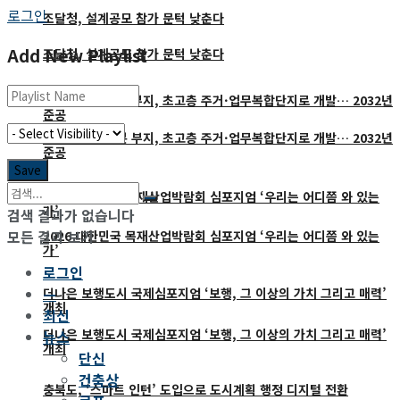
로그인
조달청, 설계공모 참가 문턱 낮춘다
Add New Playlist
조달청, 설계공모 참가 문턱 낮춘다
성수 삼표레미콘 부지, 초고층 주거·업무복합단지로 개발… 2032년
준공
성수 삼표레미콘 부지, 초고층 주거·업무복합단지로 개발… 2032년
준공
2026 대한민국 목재산업박람회 심포지엄 ‘우리는 어디쯤 와 있는
가’
검색 결과가 없습니다
모든 결과 보기
2026 대한민국 목재산업박람회 심포지엄 ‘우리는 어디쯤 와 있는
가’
로그인
—
더나은 보행도시 국제심포지엄 ‘보행, 그 이상의 가치 그리고 매력’
개최
최신
더나은 보행도시 국제심포지엄 ‘보행, 그 이상의 가치 그리고 매력’
뉴스
개최
단신
건축상
충북도, ‘스마트 인턴’ 도입으로 도시계획 행정 디지털 전환