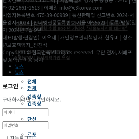
화 02-2661-1513 | 이메일 info@c3korea.com
사업자등록번호 475-39-00989 | 통신판매업 신고번호 2024-서
울강서-0034 | 인터넷신문등록번호 서울 아55521 | 등록(발행)일
서울도시기본계획 수립 60주년 기념전, ‘서울도시계획 대관람’
서울도시기본계획 수립 60주년 기념전, ‘서울도시계획 대관람’
자 2024년 7월 9일
대표(발행·편집인)_이우재 | 개인정보관리책임자_현유미 | 청소
년보호책임자_전진석
Copyright © 한국건축 All rights reserved. 무단 전재, 재배포
인천광역시 도시계획위원 모집
인천광역시 도시계획위원 모집
및 AI학습 이용 금지
뉴스
뉴스
전체
로그인
전체
건축상
구매하시려면 로그인하세요.
건축상
단신
단신
르포
르포
자동로그인