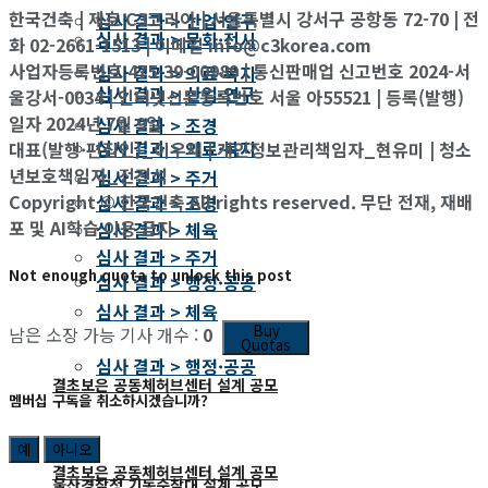
한국건축 | 제호 C3코리아 | 서울특별시 강서구 공항동 72-70 | 전
심사 결과 > 산업·연구
심사 결과 > 문화·전시
화 02-2661-1513 | 이메일 info@c3korea.com
사업자등록번호 475-39-00989 | 통신판매업 신고번호 2024-서
심사 결과 > 의료·복지
심사 결과 > 산업·연구
울강서-0034 | 인터넷신문등록번호 서울 아55521 | 등록(발행)
일자 2024년 7월 9일
심사 결과 > 조경
심사 결과 > 의료·복지
대표(발행·편집인)_이우재 | 개인정보관리책임자_현유미 | 청소
년보호책임자_전진석
심사 결과 > 주거
Copyright © 한국건축 All rights reserved. 무단 전재, 재배
심사 결과 > 조경
포 및 AI학습 이용 금지
심사 결과 > 체육
심사 결과 > 주거
Not enough quota to unlock this post
심사 결과 > 행정·공공
심사 결과 > 체육
Buy
남은 소장 가능 기사 개수 :
0
Quotas
심사 결과 > 행정·공공
결초보은 공동체허브센터 설계 공모
멤버십 구독을 취소하시겠습니까?
예
아니오
결초보은 공동체허브센터 설계 공모
울산경찰청 기동순찰대 설계 공모