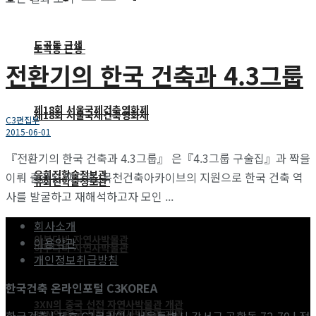
도곡동 근생
도곡동 근생
전환기의 한국 건축과 4.3그룹
제18회 서울국제건축영화제
제18회 서울국제건축영화제
C3편집부
2015-06-01
『전환기의 한국 건축과 4.3그룹』 은『4.3그룹 구술집』과 짝을
유회진학술정보관
이뤄 출간된 책으로, 목천건축아카이브의 지원으로 한국 건축 역
유회진학술정보관
사를 발굴하고 재해석하고자 모인 ...
회사소개
아부다비 자연사박물관
이용약관
아부다비 자연사박물관
개인정보취급방침
한국건축 온라인포털 C3KOREA
3XN의 중국 선전 자연사박물관 개관
3XN의 중국 선전 자연사박물관 개관
한국건축 | 제호 C3코리아 | 서울특별시 강서구 공항동 72-70 | 전